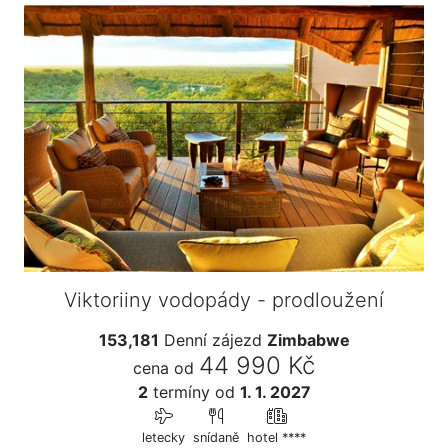
Viktoriiny vodopády - prodloužení
153,181
Denní zájezd
Zimbabwe
44 990 Kč
cena od
2
termíny
od
1. 1. 2027
letecky
snídaně
hotel ****