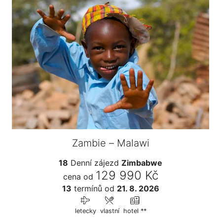
Zambie – Malawi
18
Denní zájezd
Zimbabwe
129 990 Kč
cena od
13
termínů
od
21. 8. 2026
letecky
vlastní
hotel **