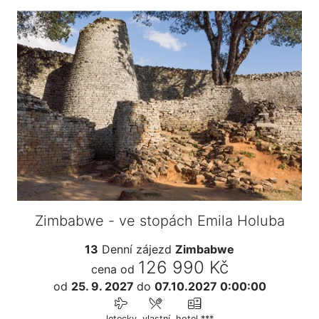
Zimbabwe - ve stopách Emila Holuba
13
Denní zájezd
Zimbabwe
126 990 Kč
cena od
od
25. 9. 2027
do
07.10.2027 0:00:00
letecky
vlastní
hotel ***