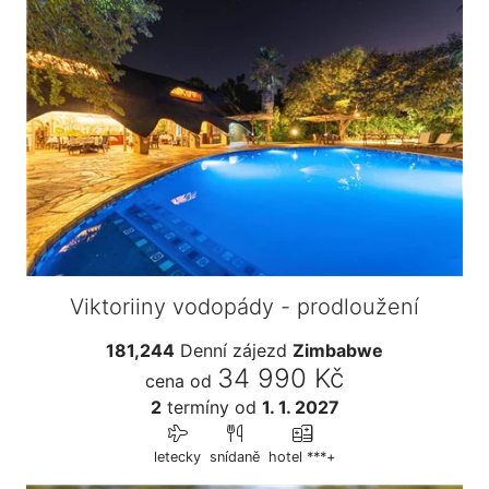
Viktoriiny vodopády - prodloužení
181,244
Denní zájezd
Zimbabwe
34 990 Kč
cena od
2
termíny
od
1. 1. 2027
letecky
snídaně
hotel ***+