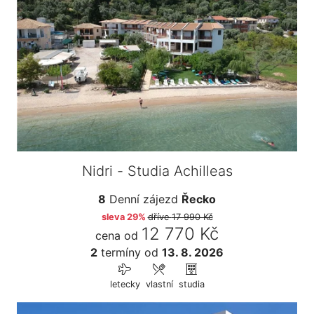
Nidri - Studia Achilleas
8
Denní zájezd
Řecko
sleva 29%
dříve
17 990 Kč
12 770 Kč
cena od
2
termíny
od
13. 8. 2026
letecky
vlastní
studia