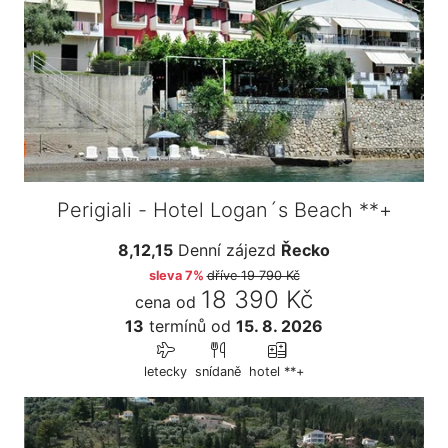
Perigiali - Hotel Logan´s Beach **+
8,12,15
Denní zájezd
Řecko
sleva 7%
dříve
19 790 Kč
18 390 Kč
cena od
13
termínů
od
15. 8. 2026
letecky
snídaně
hotel **+