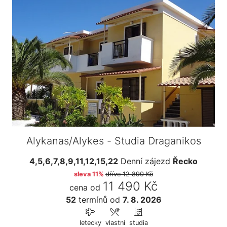
Alykanas/Alykes - Studia Draganikos
4,5,6,7,8,9,11,12,15,22
Denní zájezd
Řecko
sleva 11%
dříve
12 890 Kč
11 490 Kč
cena od
52
termínů
od
7. 8. 2026
letecky
vlastní
studia