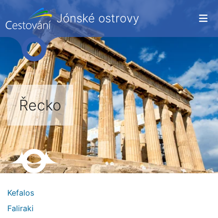
Jónské ostrovy
Řecko
Kefalos
Faliraki