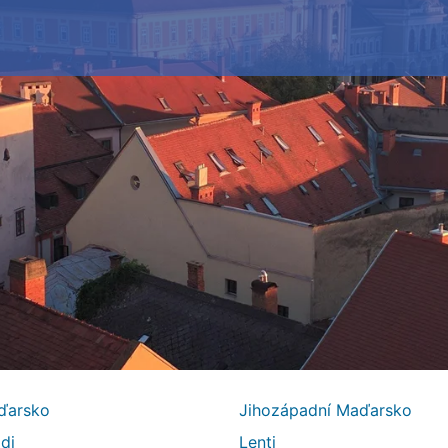
ďarsko
Jihozápadní Maďarsko
di
Lenti