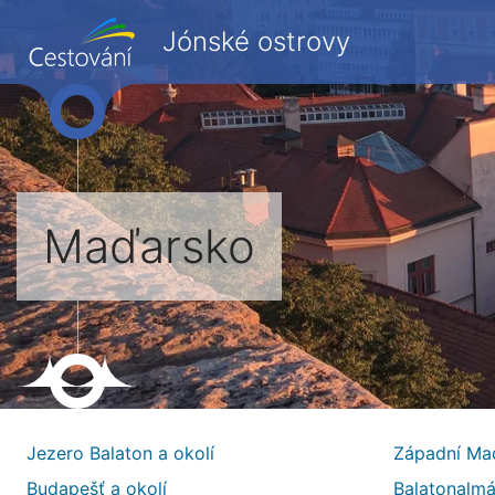
Jónské ostrovy
Maďarsko
Jezero Balaton a okolí
Západní Ma
Budapešť a okolí
Balatonalmá