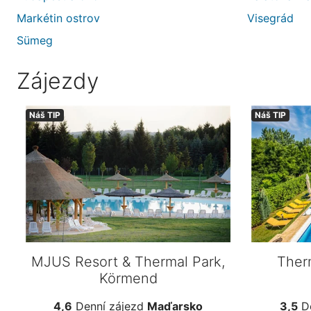
Markétin ostrov
Visegrád
Sümeg
Zájezdy
Náš TIP
Náš TIP
MJUS Resort & Thermal Park,
Ther
Körmend
4,6
Denní zájezd
Maďarsko
3,5
De