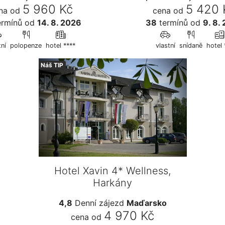
5 960 Kč
5 420 
na od
cena od
rmínů
od
14. 8. 2026
38
termínů
od
9. 8.
tní
polopenze
hotel ****
vlastní
snídaně
hotel 
Náš TIP
Hotel Xavin 4* Wellness,
Harkány
4,8
Denní zájezd
Maďarsko
4 970 Kč
cena od