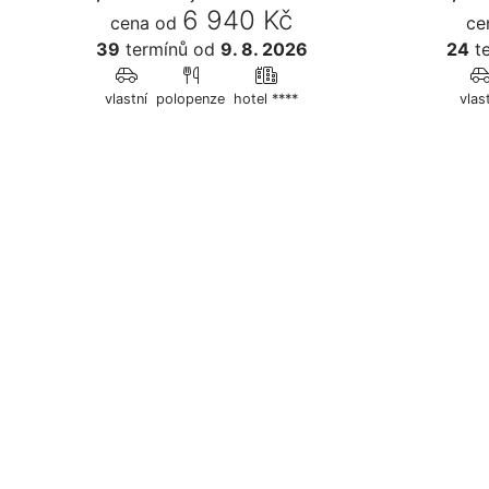
6 940 Kč
cena od
ce
39
termínů
od
9. 8. 2026
24
te
vlastní
polopenze
hotel ****
vlas