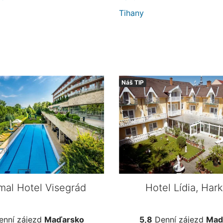
Tihany
Náš TIP
mal Hotel Visegrád
Hotel Lídia, Har
nní zájezd
Maďarsko
5,8
Denní zájezd
Maď