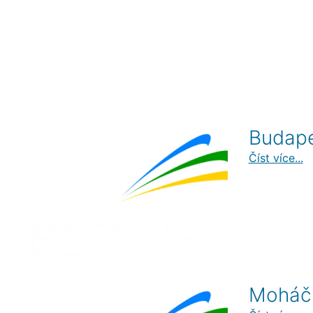
Budap
Číst více...
Moháč