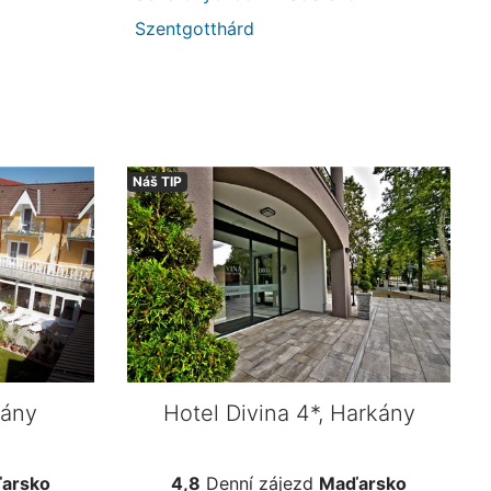
Szentgotthárd
Náš TIP
kány
Hotel Divina 4*, Harkány
arsko
4,8
Denní zájezd
Maďarsko