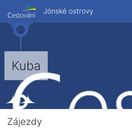
Jónské ostrovy
Kuba
Zájezdy