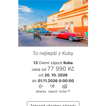
To nejlepší z Kuby
13
Denní zájezd
Kuba
77 990 Kč
cena od
od
20. 10. 2026
do
01.11.2026 0:00:00
letecky
vlastní
hotel **
Zobrazit všechny zájezdy