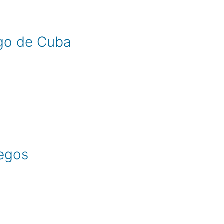
go de Cuba
egos