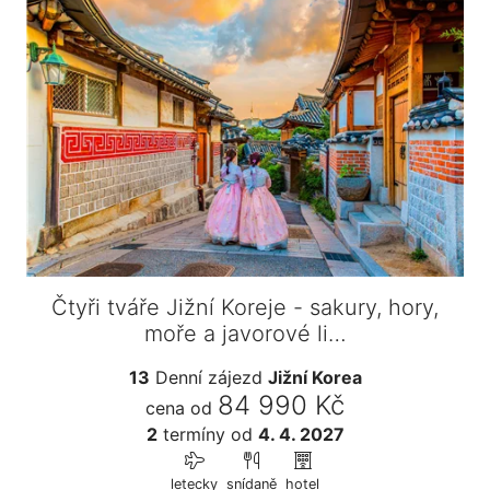
Čtyři tváře Jižní Koreje - sakury, hory,
moře a javorové li…
13
Denní zájezd
Jižní Korea
84 990 Kč
cena od
2
termíny
od
4. 4. 2027
letecky
snídaně
hotel