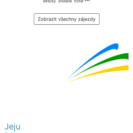
letecky
snídaně
hotel ***
Zobrazit všechny zájezdy
Jeju