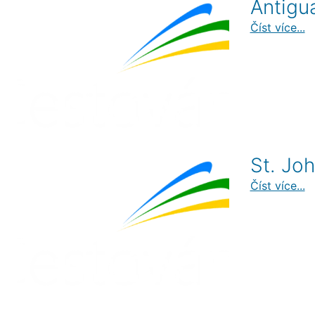
Antigu
Číst více...
St. Joh
Číst více...