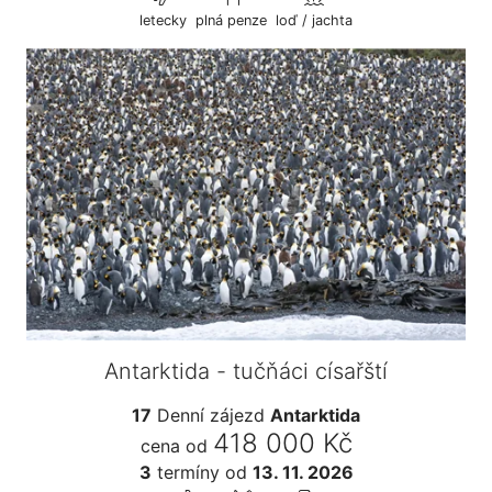
letecky
plná penze
loď / jachta
Antarktida - tučňáci císařští
17
Denní zájezd
Antarktida
418 000 Kč
cena od
3
termíny
od
13. 11. 2026