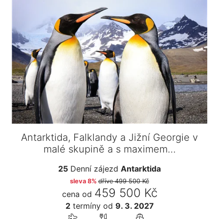
Antarktida, Falklandy a Jižní Georgie v
malé skupině a s maximem…
25
Denní zájezd
Antarktida
sleva 8%
dříve
499 500 Kč
459 500 Kč
cena od
2
termíny
od
9. 3. 2027