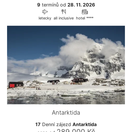
9
termínů
od
28. 11. 2026
letecky
all inclusive
hotel ****
Antarktida
17
Denní zájezd
Antarktida
289 000 Kč