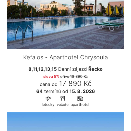
Kefalos - Aparthotel Chrysoula
8,11,12,13,15
Denní zájezd
Řecko
sleva 5%
dříve
18 890 Kč
17 890 Kč
cena od
64
termínů
od
15. 8. 2026
letecky
večeře
aparthotel