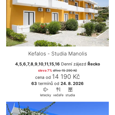
Kefalos - Studia Manolis
4,5,6,7,8,9,10,11,15,16
Denní zájezd
Řecko
sleva 7%
dříve
15 290 Kč
14 190 Kč
cena od
63
termínů
od
24. 8. 2026
letecky
večeře
studia