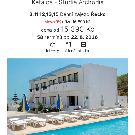
Kefalos - Studia Archodia
8,11,12,13,15
Denní zájezd
Řecko
sleva 9%
dříve
16 890 Kč
15 390 Kč
cena od
58
termínů
od
22. 8. 2026
letecky
snídaně
studia