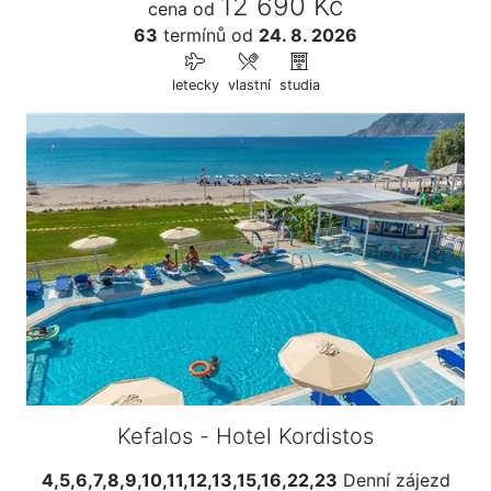
12 690 Kč
cena od
63
termínů
od
24. 8. 2026
letecky
vlastní
studia
Kefalos - Hotel Kordistos
4,5,6,7,8,9,10,11,12,13,15,16,22,23
Denní zájezd