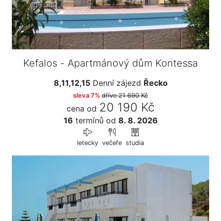
Kefalos - Apartmánový dům Kontessa
8,11,12,15
Denní zájezd
Řecko
sleva 7%
dříve
21 690 Kč
20 190 Kč
cena od
16
termínů
od
8. 8. 2026
letecky
večeře
studia