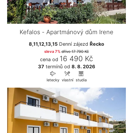
Kefalos - Apartmánový dům Irene
8,11,12,13,15
Denní zájezd
Řecko
sleva 7%
dříve
17 790 Kč
16 490 Kč
cena od
37
termínů
od
8. 8. 2026
letecky
vlastní
studia