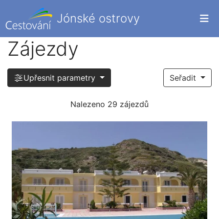
Jónské ostrovy
Zájezdy
Upřesnit parametry
Seřadit
Nalezeno 29 zájezdů