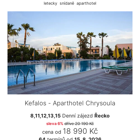
letecky
snídaně
aparthotel
Kefalos - Aparthotel Chrysoula
8,11,12,13,15
Denní zájezd
Řecko
sleva 6%
dříve
20 190 Kč
18 990 Kč
cena od
64
termínů
od
15. 8. 2026