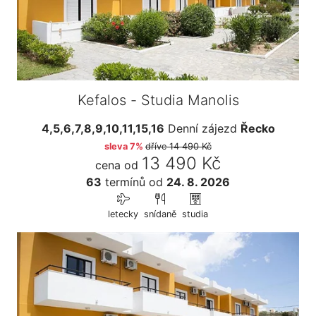
Kefalos - Studia Manolis
4,5,6,7,8,9,10,11,15,16
Denní zájezd
Řecko
sleva 7%
dříve
14 490 Kč
13 490 Kč
cena od
63
termínů
od
24. 8. 2026
letecky
snídaně
studia