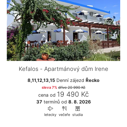
Kefalos - Apartmánový dům Irene
8,11,12,13,15
Denní zájezd
Řecko
sleva 7%
dříve
20 990 Kč
19 490 Kč
cena od
37
termínů
od
8. 8. 2026
letecky
večeře
studia