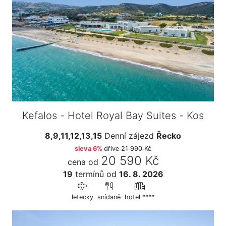
Kefalos - Hotel Royal Bay Suites - Kos
8,9,11,12,13,15
Denní zájezd
Řecko
sleva 6%
dříve
21 990 Kč
20 590 Kč
cena od
19
termínů
od
16. 8. 2026
letecky
snídaně
hotel ****