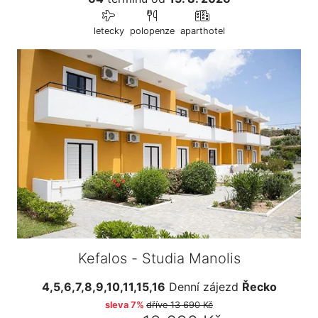
letecky
polopenze
aparthotel
Kefalos - Studia Manolis
4,5,6,7,8,9,10,11,15,16
Denní zájezd
Řecko
sleva 7%
dříve
13 690 Kč