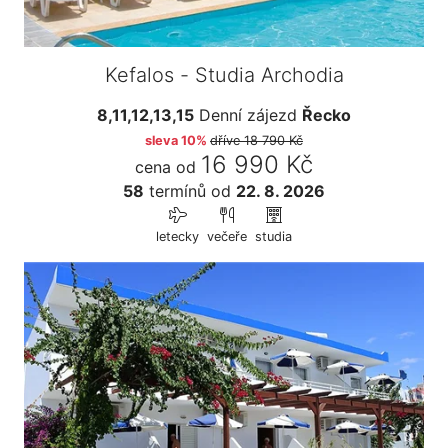
Kefalos - Studia Archodia
8,11,12,13,15
Denní zájezd
Řecko
sleva 10%
dříve
18 790 Kč
16 990 Kč
cena od
58
termínů
od
22. 8. 2026
letecky
večeře
studia