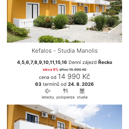
Kefalos - Studia Manolis
4,5,6,7,8,9,10,11,15,16
Denní zájezd
Řecko
sleva 6%
dříve
15 990 Kč
14 990 Kč
cena od
63
termínů
od
24. 8. 2026
letecky
polopenze
studia