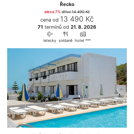
Řecko
sleva 7%
dříve
14 490 Kč
13 490 Kč
cena od
71
termínů
od
21. 8. 2026
letecky
snídaně
hotel ***