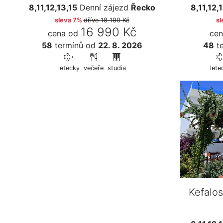
8,11,12,13,15
Denní zájezd
Řecko
8,11,12,
sleva 7%
dříve
18 190 Kč
sl
16 990 Kč
cena od
cen
58
termínů
od
22. 8. 2026
48
te
letecky
večeře
studia
lete
Kefalo