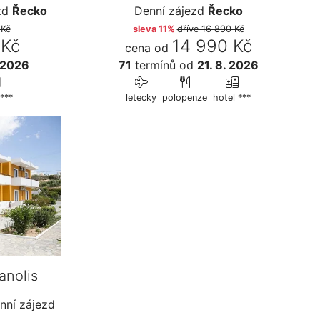
zd
Řecko
Denní zájezd
Řecko
 Kč
sleva 11%
dříve
16 890 Kč
 Kč
14 990 Kč
cena od
 2026
71
termínů
od
21. 8. 2026
***
letecky
polopenze
hotel ***
anolis
ní zájezd