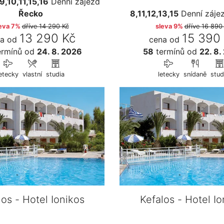
9,10,11,15,16
Denní zájezd
Řecko
8,11,12,13,15
Denní záje
eva 7%
dříve
14 290 Kč
sleva 9%
dříve
16 890
13 290 Kč
15 390
a od
cena od
rmínů
od
24. 8. 2026
58
termínů
od
22. 8.
letecky
vlastní
studia
letecky
snídaně
stud
los - Hotel Ionikos
Kefalos - Hotel Io