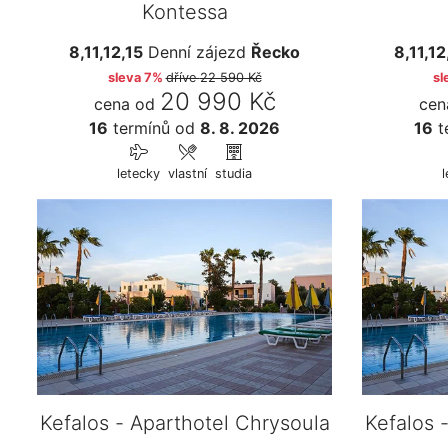
Kontessa
8,11,12,15
Denní zájezd
Řecko
8,11,12
sleva 7%
dříve
22 590 Kč
sl
20 990 Kč
cena od
cen
16
termínů
od
8. 8. 2026
16
t
letecky
vlastní
studia
l
Kefalos - Aparthotel Chrysoula
Kefalos 