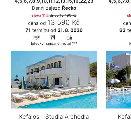
4,5,6,7,8,9,10,11,12,13,15,16,22,23
4,5,6,7,8,
Denní zájezd
Řecko
sleva 11%
dříve
15 190 Kč
sl
13 590 Kč
cena od
cen
71
termínů
od
21. 8. 2026
63
te
letecky
snídaně
hotel ***
Kefalos - Studia Archodia
Kefa