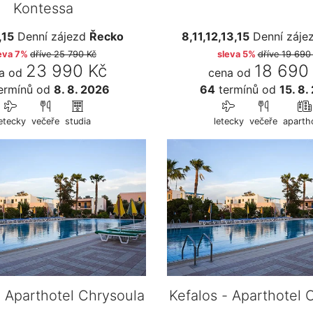
Kontessa
,15
Denní zájezd
Řecko
8,11,12,13,15
Denní záje
eva 7%
dříve
25 790 Kč
sleva 5%
dříve
19 690
23 990 Kč
18 690
a od
cena od
ermínů
od
8. 8. 2026
64
termínů
od
15. 8.
etecky
večeře
studia
letecky
večeře
aparth
- Aparthotel Chrysoula
Kefalos - Aparthotel 