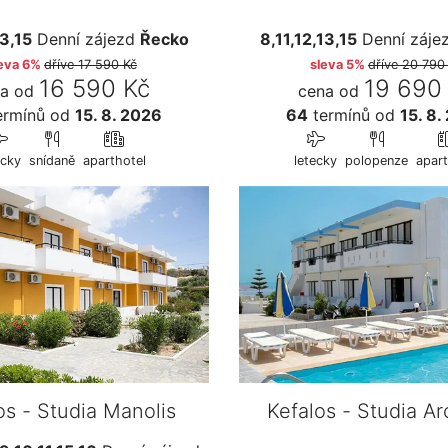
13,15
Denní zájezd
Řecko
8,11,12,13,15
Denní záje
eva 6%
dříve
17 590 Kč
sleva 5%
dříve
20 790
16 590 Kč
19 690
a od
cena od
ermínů
od
15. 8. 2026
64
termínů
od
15. 8.
ecky
snídaně
aparthotel
letecky
polopenze
apart
os - Studia Manolis
Kefalos - Studia A