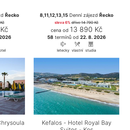
zd
Řecko
8,11,12,13,15
Denní zájezd
Řecko
 Kč
sleva 6%
dříve
14 790 Kč
 Kč
13 890 Kč
cena od
 2026
58
termínů
od
22. 8. 2026
otel
letecky
vlastní
studia
Chrysoula
Kefalos - Hotel Royal Bay
Suites - Kos