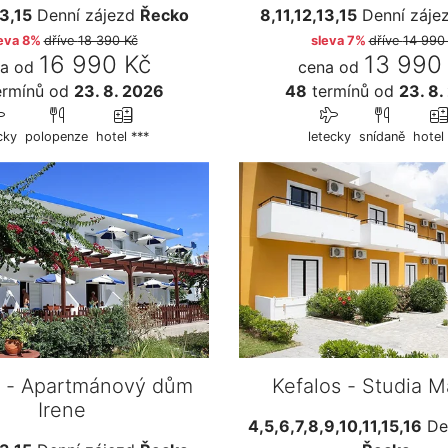
13,15
Denní zájezd
Řecko
8,11,12,13,15
Denní záje
eva 8%
dříve
18 390 Kč
sleva 7%
dříve
14 990
16 990 Kč
13 990
a od
cena od
rmínů
od
23. 8. 2026
48
termínů
od
23. 8.
cky
polopenze
hotel ***
letecky
snídaně
hotel 
s - Apartmánový dům
Kefalos - Studia M
Irene
4,5,6,7,8,9,10,11,15,16
Den