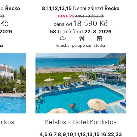
zd
Řecko
8,11,12,13,15
Denní zájezd
Řecko
 Kč
sleva 6%
dříve
19 790 Kč
 Kč
18 590 Kč
cena od
 2026
58
termínů
od
22. 8. 2026
ia
letecky
polopenze
studia
nikos
Kefalos - Hotel Kordistos
4,5,6,7,8,9,10,11,12,13,15,16,22,23