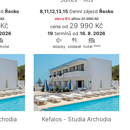
zd
Řecko
8,11,12,13,15
Denní zájezd
Řecko
 Kč
sleva 6%
dříve
31 990 Kč
 Kč
29 990 Kč
cena od
 2026
19
termínů
od
16. 8. 2026
hotel
letecky
snídaně
hotel ****
rchodia
Kefalos - Studia Archodia