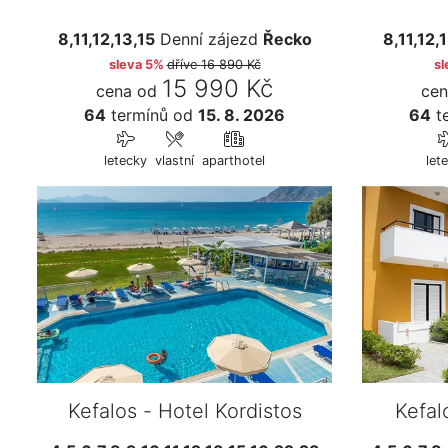
8,11,12,13,15
Denní zájezd
Řecko
8,11,12,
sleva 5%
dříve
16 890 Kč
sl
15 990 Kč
cena od
cen
64
termínů
od
15. 8. 2026
64
t
letecky
vlastní
aparthotel
let
Kefalos - Hotel Kordistos
Kefal