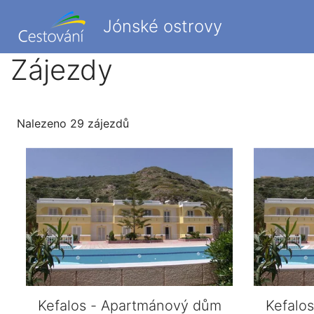
Jónské ostrovy
Zájezdy
Nalezeno 29 zájezdů
Kefalos - Apartmánový dům
Kefalo