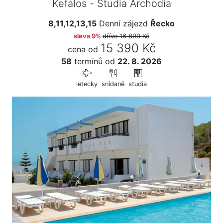
Kefalos - Studia Archodia
8,11,12,13,15
Denní zájezd
Řecko
sleva 9%
dříve
16 890 Kč
15 390 Kč
cena od
58
termínů
od
22. 8. 2026
letecky
snídaně
studia