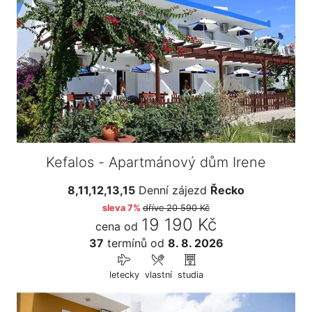
Kefalos - Apartmánový dům Irene
8,11,12,13,15
Denní zájezd
Řecko
sleva 7%
dříve
20 590 Kč
19 190 Kč
cena od
37
termínů
od
8. 8. 2026
letecky
vlastní
studia