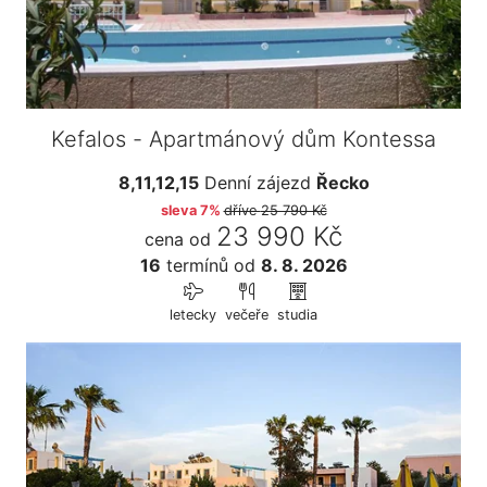
Kefalos - Apartmánový dům Kontessa
8,11,12,15
Denní zájezd
Řecko
sleva 7%
dříve
25 790 Kč
23 990 Kč
cena od
16
termínů
od
8. 8. 2026
letecky
večeře
studia