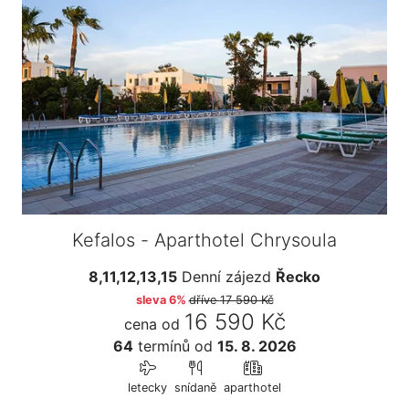
Kefalos - Aparthotel Chrysoula
8,11,12,13,15
Denní zájezd
Řecko
sleva 6%
dříve
17 590 Kč
16 590 Kč
cena od
64
termínů
od
15. 8. 2026
letecky
snídaně
aparthotel