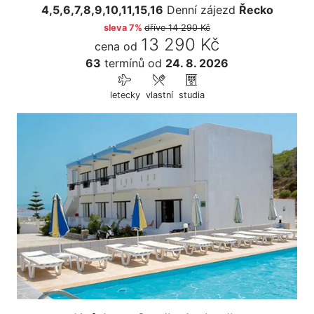
4,5,6,7,8,9,10,11,15,16
Denní zájezd
Řecko
sleva 7%
dříve
14 290 Kč
13 290 Kč
cena od
63
termínů
od
24. 8. 2026
letecky
vlastní
studia