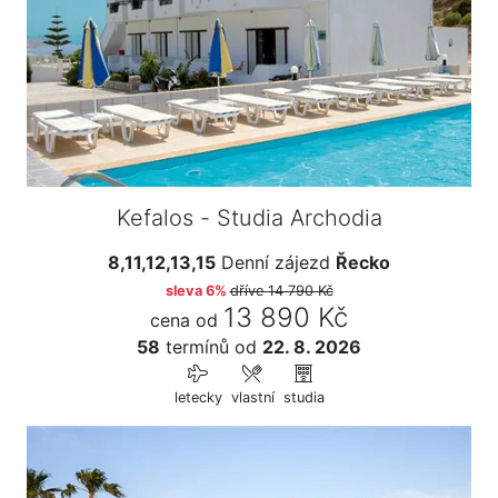
Kefalos - Studia Archodia
8,11,12,13,15
Denní zájezd
Řecko
sleva 6%
dříve
14 790 Kč
13 890 Kč
cena od
58
termínů
od
22. 8. 2026
letecky
vlastní
studia