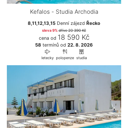
Kefalos - Studia Archodia
8,11,12,13,15
Denní zájezd
Řecko
sleva 9%
dříve
20 390 Kč
18 590 Kč
cena od
58
termínů
od
22. 8. 2026
letecky
polopenze
studia