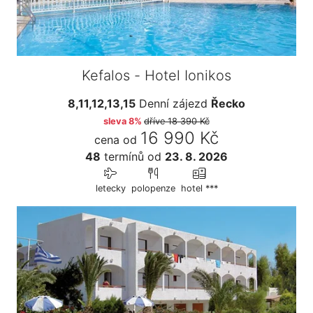
Kefalos - Hotel Ionikos
8,11,12,13,15
Denní zájezd
Řecko
sleva 8%
dříve
18 390 Kč
16 990 Kč
cena od
48
termínů
od
23. 8. 2026
letecky
polopenze
hotel ***