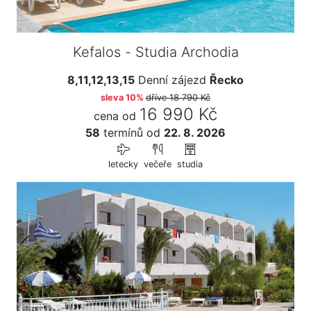
Kefalos - Studia Archodia
8,11,12,13,15
Denní zájezd
Řecko
sleva 10%
dříve
18 790 Kč
16 990 Kč
cena od
58
termínů
od
22. 8. 2026
letecky
večeře
studia