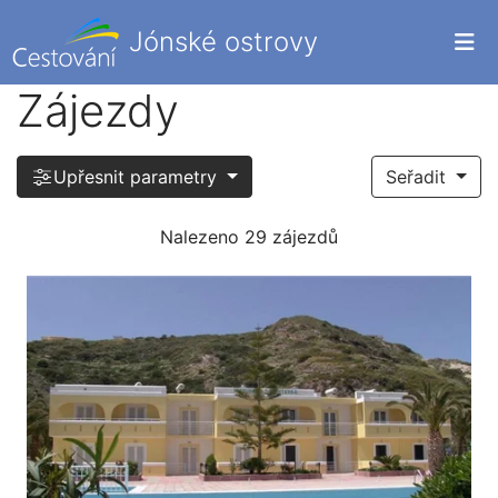
Jónské ostrovy
Zájezdy
Upřesnit parametry
Seřadit
Nalezeno 29 zájezdů