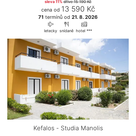
sleva 11%
dříve
15 190 Kč
13 590 Kč
cena od
71
termínů
od
21. 8. 2026
letecky
snídaně
hotel ***
Kefalos - Studia Manolis