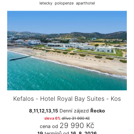
letecky
polopenze
aparthotel
Kefalos - Hotel Royal Bay Suites - Kos
8,11,12,13,15
Denní zájezd
Řecko
sleva 6%
dříve
31 990 Kč
29 990 Kč
cena od
19
termínů
od
16. 8. 2026