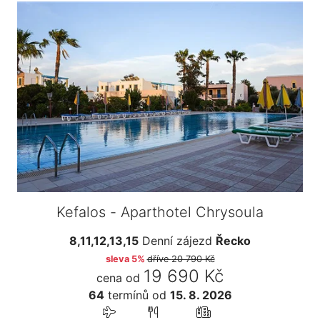
Kefalos - Aparthotel Chrysoula
8,11,12,13,15
Denní zájezd
Řecko
sleva 5%
dříve
20 790 Kč
19 690 Kč
cena od
64
termínů
od
15. 8. 2026