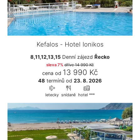
Kefalos - Hotel Ionikos
8,11,12,13,15
Denní zájezd
Řecko
sleva 7%
dříve
14 990 Kč
13 990 Kč
cena od
48
termínů
od
23. 8. 2026
letecky
snídaně
hotel ***