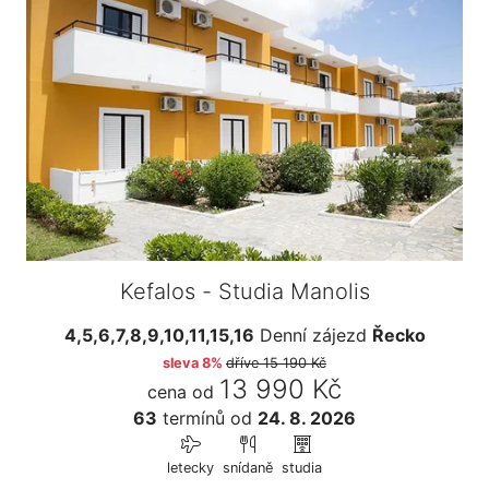
Kefalos - Studia Manolis
4,5,6,7,8,9,10,11,15,16
Denní zájezd
Řecko
sleva 8%
dříve
15 190 Kč
13 990 Kč
cena od
63
termínů
od
24. 8. 2026
letecky
snídaně
studia