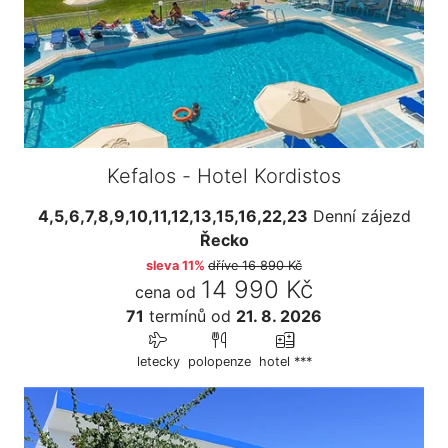
Kefalos - Hotel Kordistos
4,5,6,7,8,9,10,11,12,13,15,16,22,23
Denní zájezd
Řecko
sleva 11%
dříve
16 890 Kč
14 990 Kč
cena od
71
termínů
od
21. 8. 2026
letecky
polopenze
hotel ***