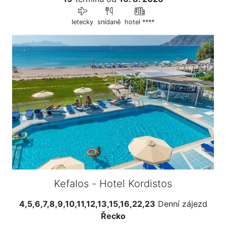
letecky
snídaně
hotel ****
Kefalos - Hotel Kordistos
4,5,6,7,8,9,10,11,12,13,15,16,22,23
Denní zájezd
Řecko