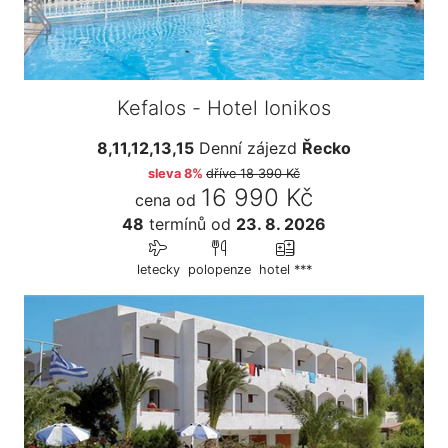
Kefalos - Hotel Ionikos
8,11,12,13,15
Denní zájezd
Řecko
sleva 8%
dříve
18 390 Kč
16 990 Kč
cena od
48
termínů
od
23. 8. 2026
letecky
polopenze
hotel ***