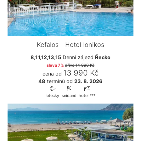
Kefalos - Hotel Ionikos
8,11,12,13,15
Denní zájezd
Řecko
sleva 7%
dříve
14 990 Kč
13 990 Kč
cena od
48
termínů
od
23. 8. 2026
letecky
snídaně
hotel ***