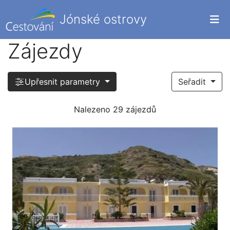
Jónské ostrovy
Zájezdy
Upřesnit parametry
Seřadit
Nalezeno 29 zájezdů