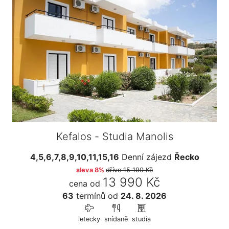
Kefalos - Studia Manolis
4,5,6,7,8,9,10,11,15,16
Denní zájezd
Řecko
sleva 8%
dříve
15 190 Kč
13 990 Kč
cena od
63
termínů
od
24. 8. 2026
letecky
snídaně
studia