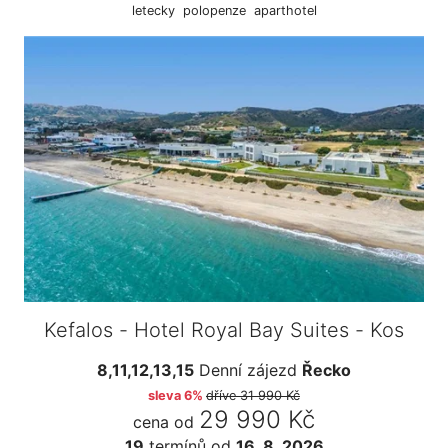
letecky
polopenze
aparthotel
Kefalos - Hotel Royal Bay Suites - Kos
8,11,12,13,15
Denní zájezd
Řecko
sleva 6%
dříve
31 990 Kč
29 990 Kč
cena od
19
termínů
od
16. 8. 2026