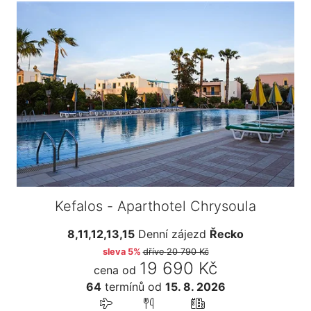
Kefalos - Aparthotel Chrysoula
8,11,12,13,15
Denní zájezd
Řecko
sleva 5%
dříve
20 790 Kč
19 690 Kč
cena od
64
termínů
od
15. 8. 2026