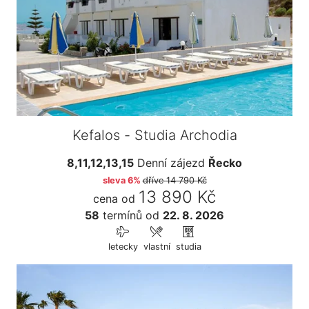
Kefalos - Studia Archodia
8,11,12,13,15
Denní zájezd
Řecko
sleva 6%
dříve
14 790 Kč
13 890 Kč
cena od
58
termínů
od
22. 8. 2026
letecky
vlastní
studia