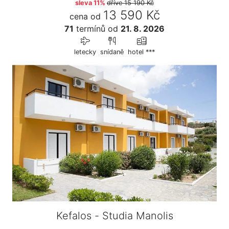
sleva 11%
dříve
15 190 Kč
13 590 Kč
cena od
71
termínů
od
21. 8. 2026
letecky
snídaně
hotel ***
Kefalos - Studia Manolis