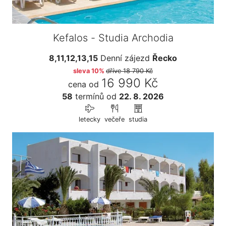
Kefalos - Studia Archodia
8,11,12,13,15
Denní zájezd
Řecko
sleva 10%
dříve
18 790 Kč
16 990 Kč
cena od
58
termínů
od
22. 8. 2026
letecky
večeře
studia