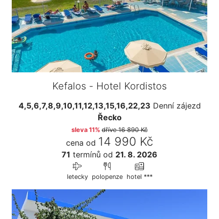
Kefalos - Hotel Kordistos
4,5,6,7,8,9,10,11,12,13,15,16,22,23
Denní zájezd
Řecko
sleva 11%
dříve
16 890 Kč
14 990 Kč
cena od
71
termínů
od
21. 8. 2026
letecky
polopenze
hotel ***