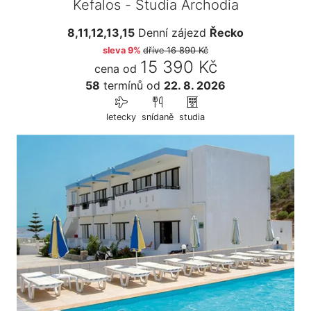
Kefalos - Studia Archodia
8,11,12,13,15
Denní zájezd
Řecko
sleva 9%
dříve
16 890 Kč
15 390 Kč
cena od
58
termínů
od
22. 8. 2026
letecky
snídaně
studia