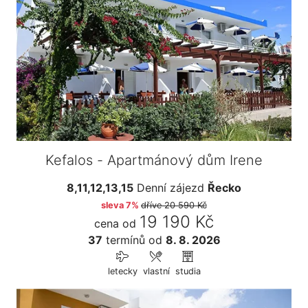
Kefalos - Apartmánový dům Irene
8,11,12,13,15
Denní zájezd
Řecko
sleva 7%
dříve
20 590 Kč
19 190 Kč
cena od
37
termínů
od
8. 8. 2026
letecky
vlastní
studia