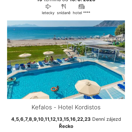
letecky
snídaně
hotel ****
Kefalos - Hotel Kordistos
4,5,6,7,8,9,10,11,12,13,15,16,22,23
Denní zájezd
Řecko