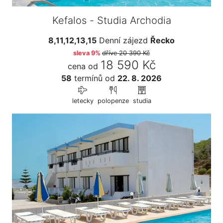
Kefalos - Studia Archodia
8,11,12,13,15
Denní zájezd
Řecko
sleva 9%
dříve
20 390 Kč
18 590 Kč
cena od
58
termínů
od
22. 8. 2026
letecky
polopenze
studia