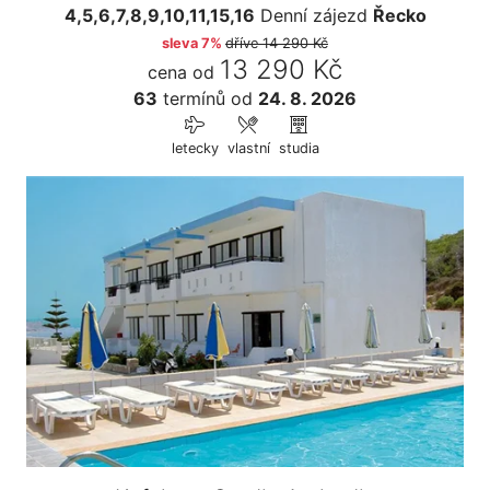
4,5,6,7,8,9,10,11,15,16
Denní zájezd
Řecko
sleva 7%
dříve
14 290 Kč
13 290 Kč
cena od
63
termínů
od
24. 8. 2026
letecky
vlastní
studia