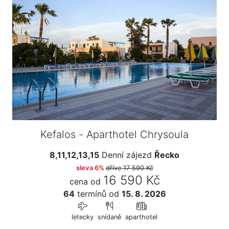
Kefalos - Aparthotel Chrysoula
8,11,12,13,15
Denní zájezd
Řecko
sleva 6%
dříve
17 590 Kč
16 590 Kč
cena od
64
termínů
od
15. 8. 2026
letecky
snídaně
aparthotel