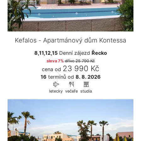
Kefalos - Apartmánový dům Kontessa
8,11,12,15
Denní zájezd
Řecko
sleva 7%
dříve
25 790 Kč
23 990 Kč
cena od
16
termínů
od
8. 8. 2026
letecky
večeře
studia