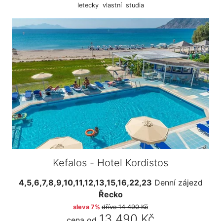
letecky
vlastní
studia
Kefalos - Hotel Kordistos
4,5,6,7,8,9,10,11,12,13,15,16,22,23
Denní zájezd
Řecko
sleva 7%
dříve
14 490 Kč
13 490 Kč
cena od