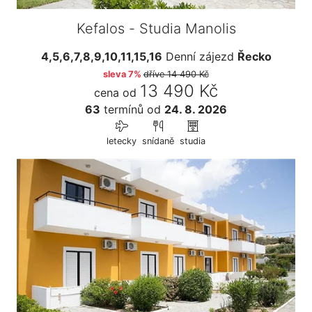
Kefalos - Studia Manolis
4,5,6,7,8,9,10,11,15,16
Denní zájezd
Řecko
sleva 7%
dříve
14 490 Kč
13 490 Kč
cena od
63
termínů
od
24. 8. 2026
letecky
snídaně
studia