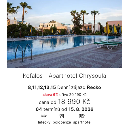
Kefalos - Aparthotel Chrysoula
8,11,12,13,15
Denní zájezd
Řecko
sleva 6%
dříve
20 190 Kč
18 990 Kč
cena od
64
termínů
od
15. 8. 2026
letecky
polopenze
aparthotel