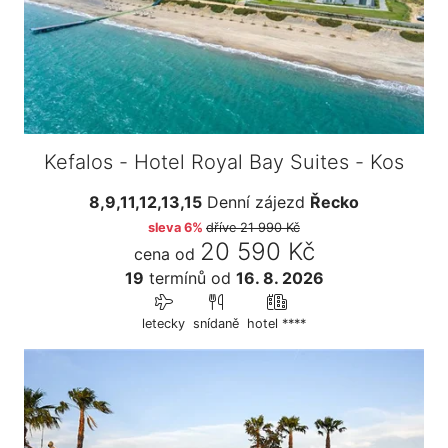
Kefalos - Hotel Royal Bay Suites - Kos
8,9,11,12,13,15
Denní zájezd
Řecko
sleva 6%
dříve
21 990 Kč
20 590 Kč
cena od
19
termínů
od
16. 8. 2026
letecky
snídaně
hotel ****