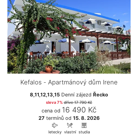
Kefalos - Apartmánový dům Irene
8,11,12,13,15
Denní zájezd
Řecko
sleva 7%
dříve
17 790 Kč
16 490 Kč
cena od
27
termínů
od
15. 8. 2026
letecky
vlastní
studia