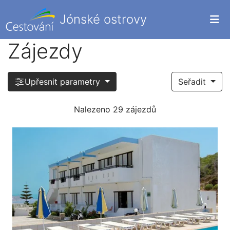
Jónské ostrovy
Zájezdy
Upřesnit parametry
Seřadit
Nalezeno 29 zájezdů