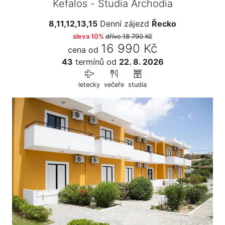
Kefalos - Studia Archodia
8,11,12,13,15
Denní zájezd
Řecko
sleva 10%
dříve
18 790 Kč
16 990 Kč
cena od
43
termínů
od
22. 8. 2026
letecky
večeře
studia