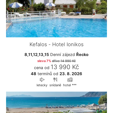
Kefalos - Hotel Ionikos
8,11,12,13,15
Denní zájezd
Řecko
sleva 7%
dříve
14 990 Kč
13 990 Kč
cena od
48
termínů
od
23. 8. 2026
letecky
snídaně
hotel ***