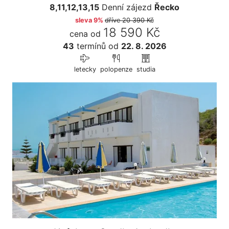
8,11,12,13,15
Denní zájezd
Řecko
sleva 9%
dříve
20 390 Kč
18 590 Kč
cena od
43
termínů
od
22. 8. 2026
letecky
polopenze
studia