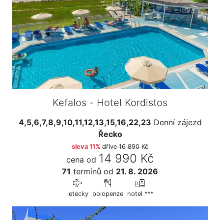
Kefalos - Hotel Kordistos
4,5,6,7,8,9,10,11,12,13,15,16,22,23
Denní zájezd
Řecko
sleva 11%
dříve
16 890 Kč
14 990 Kč
cena od
71
termínů
od
21. 8. 2026
letecky
polopenze
hotel ***