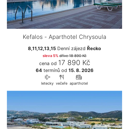
Kefalos - Aparthotel Chrysoula
8,11,12,13,15
Denní zájezd
Řecko
sleva 5%
dříve
18 890 Kč
17 890 Kč
cena od
64
termínů
od
15. 8. 2026
letecky
večeře
aparthotel