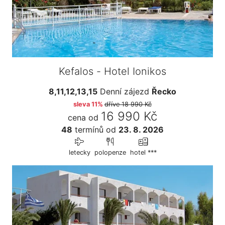
Kefalos - Hotel Ionikos
8,11,12,13,15
Denní zájezd
Řecko
sleva 11%
dříve
18 990 Kč
16 990 Kč
cena od
48
termínů
od
23. 8. 2026
letecky
polopenze
hotel ***