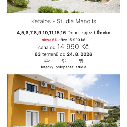
Kefalos - Studia Manolis
4,5,6,7,8,9,10,11,15,16
Denní zájezd
Řecko
sleva 6%
dříve
15 990 Kč
14 990 Kč
cena od
63
termínů
od
24. 8. 2026
letecky
polopenze
studia