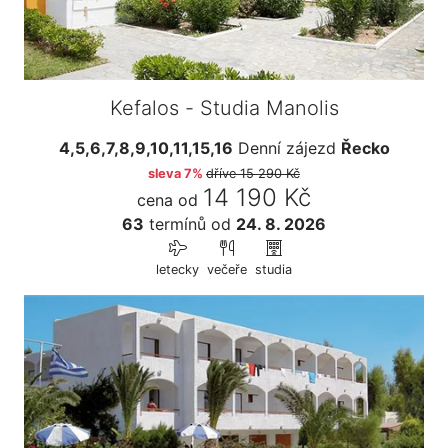
Kefalos - Studia Manolis
4,5,6,7,8,9,10,11,15,16
Denní zájezd
Řecko
sleva 7%
dříve
15 290 Kč
14 190 Kč
cena od
63
termínů
od
24. 8. 2026
letecky
večeře
studia