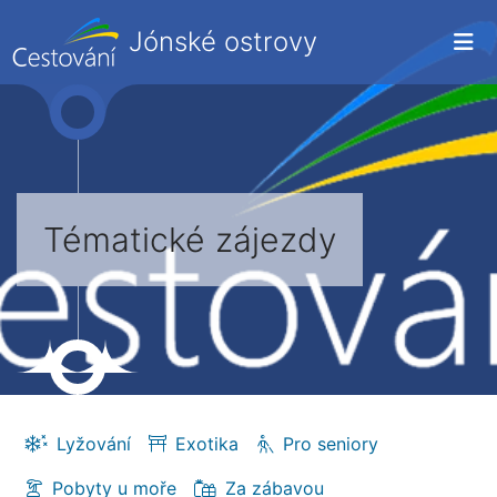
Jónské ostrovy
Tématické zájezdy
Lyžování
Exotika
Pro seniory
Pobyty u moře
Za zábavou